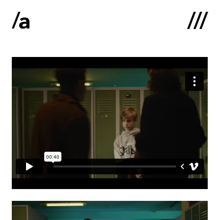
English
:
Sākums
Par mums
Kontakti
Portfolio