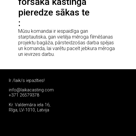
foršākā kastinga
pieredze sākas te
Mūsu komandai ir iespaidīga gan
starptautiska, gan vietēja mēroga filmēšanas
projektu bagāža, pārsteidzošas darba spējas
un komanda, lai varētu pacelt jebkura mēroga
un ievirzes darbu.
Ir /laik/s iepazīties!
info@laikacasting.com
+371 26579378
Kr. Valdemāra iela 16,
Rīga, LV-1010, Latvija
Pieteikties