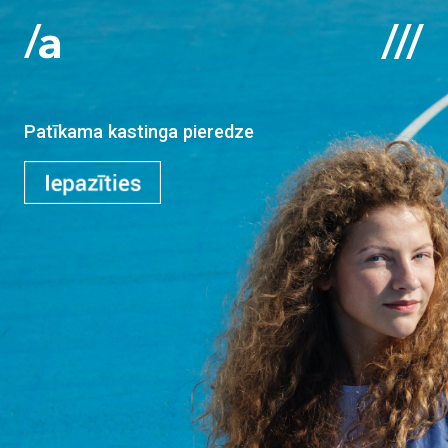
Sazinies ar mums:
info@laikacasting.com
+371 26579378
English
:
Patīkama kastinga pieredze
Sākums
Par mums
Kontakti
Portfolio