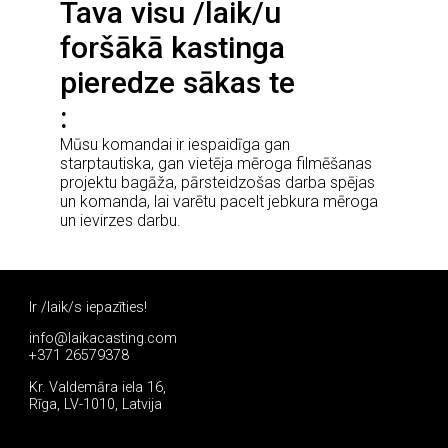
Tava visu /laik/u
foršākā kastinga
pieredze sākas te
Mūsu komandai ir iespaidīga gan
starptautiska, gan vietēja mēroga filmēšanas
projektu bagāža, pārsteidzošas darba spējas
un komanda, lai varētu pacelt jebkura mēroga
un ievirzes darbu.
Ir /laik/s iepazīties!
info@laikacasting.com
+371 26579378
Kr. Valdemāra iela 16,
Rīga, LV-1010, Latvija