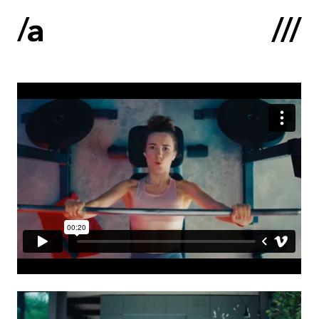
English
:
Sākums
Par mums
Kontakti
Portfolio