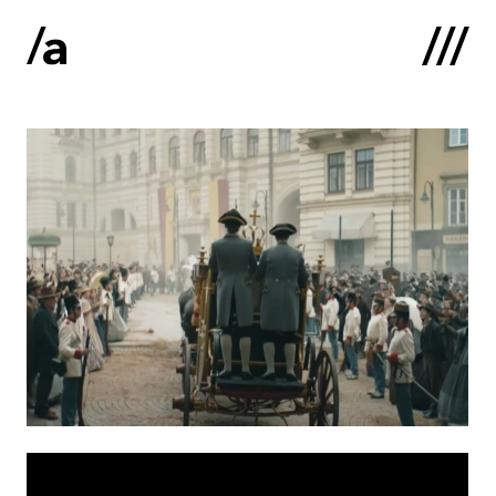
English
:
Sākums
Par mums
Kontakti
Portfolio