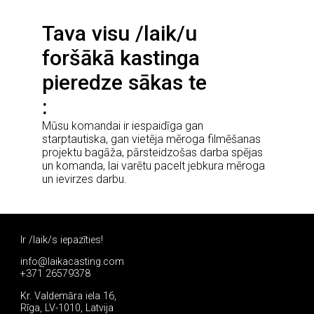
Tava visu /laik/u
foršākā kastinga
pieredze sākas te
Mūsu komandai ir iespaidīga gan
starptautiska, gan vietēja mēroga filmēšanas
projektu bagāža, pārsteidzošas darba spējas
un komanda, lai varētu pacelt jebkura mēroga
un ievirzes darbu.
Ir /laik/s iepazīties!
info@laikacasting.com
+371 26579378
Kr. Valdemāra iela 16,
Rīga, LV-1010, Latvija