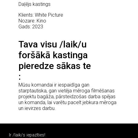
Daļējs kastings
Klients: White Picture
Nozare: Kino
Gads: 2023
Tava visu /laik/u
foršākā kastinga
pieredze sākas te
Mūsu komandai ir iespaidīga gan
starptautiska, gan vietēja mēroga filmēšanas
projektu bagāža, pārsteidzošas darba spējas
un komanda, lai varētu pacelt jebkura mēroga
un ievirzes darbu.
Ir /laik/s iepazīties!