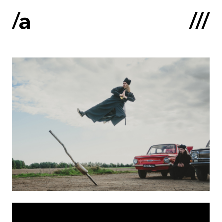
English
:
Sākums
Par mums
Kontakti
Portfolio