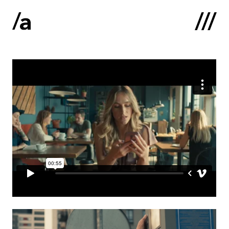
English
:
Sākums
Par mums
Kontakti
Portfolio