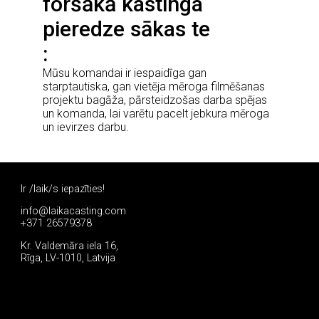
foršākā kastinga
pieredze sākas te
Mūsu komandai ir iespaidīga gan
starptautiska, gan vietēja mēroga filmēšanas
projektu bagāža, pārsteidzošas darba spējas
un komanda, lai varētu pacelt jebkura mēroga
un ievirzes darbu.
Ir /laik/s iepazīties!
info@laikacasting.com
+371 26579378
Kr. Valdemāra iela 16,
Rīga, LV-1010, Latvija
Pieteikties