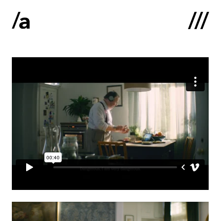
English
:
Sākums
Par mums
Kontakti
Portfolio