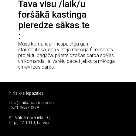
Tava visu /laik/u
foršākā kastinga
pieredze sākas te
Mūsu komandai ir iespaidīga gan
starptautiska, gan vietēja mēroga filmēšanas
projektu bagāža, pārsteidzošas darba spējas
un komanda, lai varētu pacelt jebkura mēroga
un ievirzes darbu.
Ir /laik/s iepazīties!
info@laikacasting.com
+371 26579378
Kr. Valdemāra iela 16,
Rīga, LV-1010, Latvija