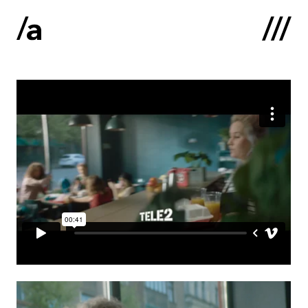
English
:
Sākums
Par mums
Kontakti
Portfolio