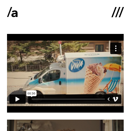
English
:
Sākums
Par mums
Kontakti
Portfolio