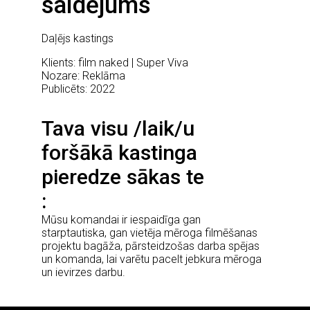
saldējums
Daļējs kastings
Klients: film naked | Super Viva
Nozare: Reklāma
Publicēts: 2022
Tava visu /laik/u
foršākā kastinga
pieredze sākas te
Mūsu komandai ir iespaidīga gan
starptautiska, gan vietēja mēroga filmēšanas
projektu bagāža, pārsteidzošas darba spējas
un komanda, lai varētu pacelt jebkura mēroga
un ievirzes darbu.