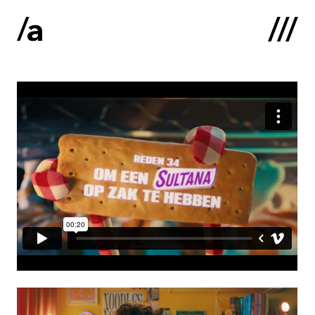
English
:
Sākums
Par mums
Kontakti
Portfolio