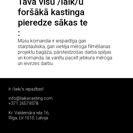
Tava visu /laik/u
foršākā kastinga
pieredze sākas te
Mūsu komandai ir iespaidīga gan
starptautiska, gan vietēja mēroga filmēšanas
projektu bagāža, pārsteidzošas darba spējas
un komanda, lai varētu pacelt jebkura mēroga
un ievirzes darbu.
Ir /laik/s iepazīties!
info@laikacasting.com
+371 26579378
Kr. Valdemāra iela 16,
Rīga, LV-1010, Latvija
Pieteikties