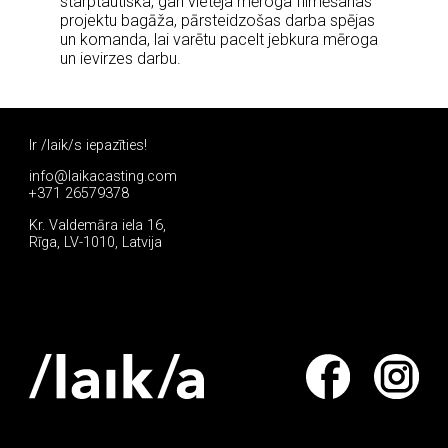
starptautiska, gan vietēja mēroga filmēšanas
projektu bagāža, pārsteidzošas darba spējas
un komanda, lai varētu pacelt jebkura mēroga
un ievirzes darbu.
Ir /laik/s iepazīties!
info@laikacasting.com
+371 26579378
Kr. Valdemāra iela 16,
Rīga, LV-1010, Latvija
Pieteikties