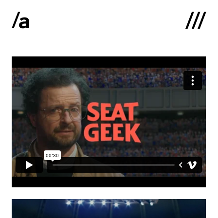
English
:
Sākums
Par mums
Kontakti
Portfolio