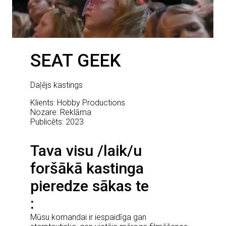
SEAT GEEK
Daļējs kastings
Klients: Hobby Productions
Nozare: Reklāma
Publicēts: 2023
Tava visu /laik/u
foršākā kastinga
pieredze sākas te
Mūsu komandai ir iespaidīga gan