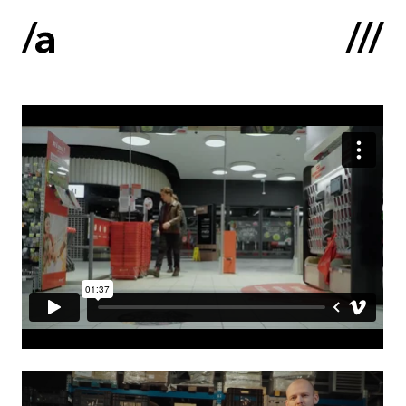
English
:
Sākums
Par mums
Kontakti
Portfolio