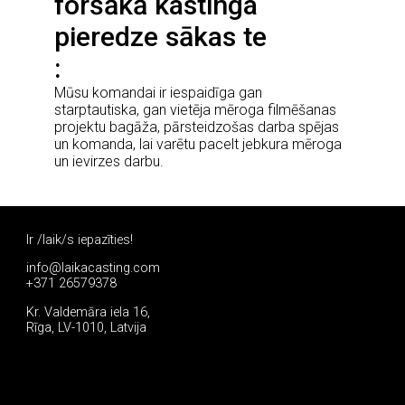
foršākā kastinga
pieredze sākas te
Mūsu komandai ir iespaidīga gan
starptautiska, gan vietēja mēroga filmēšanas
projektu bagāža, pārsteidzošas darba spējas
un komanda, lai varētu pacelt jebkura mēroga
un ievirzes darbu.
Ir /laik/s iepazīties!
info@laikacasting.com
+371 26579378
Kr. Valdemāra iela 16,
Rīga, LV-1010, Latvija
Pieteikties