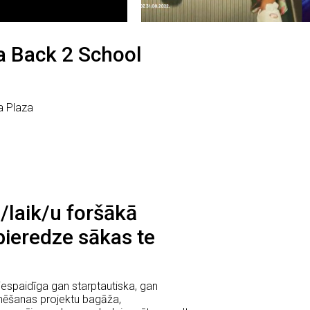
a Back 2 School
ga Plaza
 /laik/u foršākā
pieredze sākas te
espaidīga gan starptautiska, gan
lmēšanas projektu bagāža,