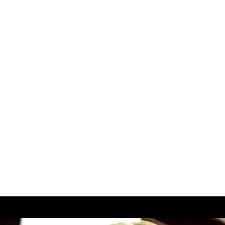
:
Sāku
Par 
Konta
Portfo