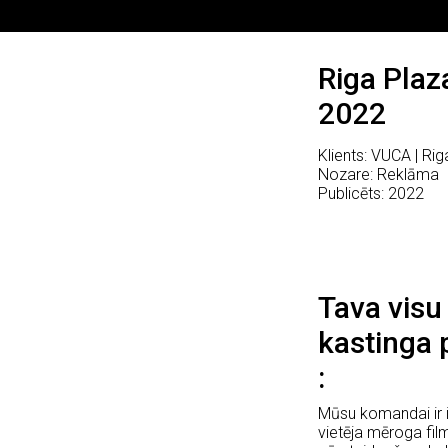
Riga Plaz
2022
Klients: VUCA | Ri
Nozare: Reklāma
Publicēts: 2022
Tava visu
kastinga 
Mūsu komandai ir i
vietēja mēroga fi