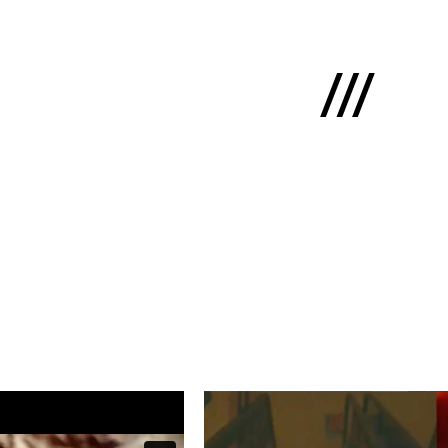
English
ms
mums
kti
lio