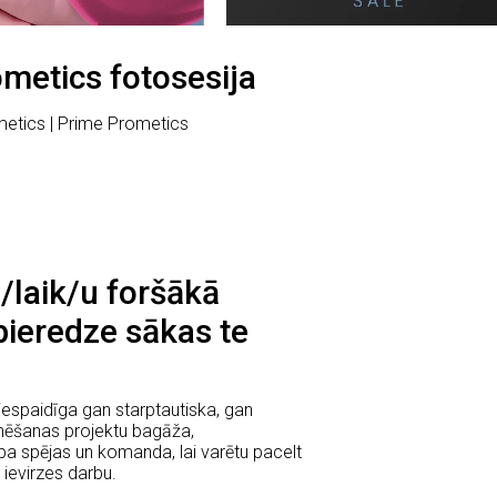
metics fotosesija
metics | Prime Prometics
 /laik/u foršākā
pieredze sākas te
espaidīga gan starptautiska, gan
lmēšanas projektu bagāža,
a spējas un komanda, lai varētu pacelt
ievirzes darbu.