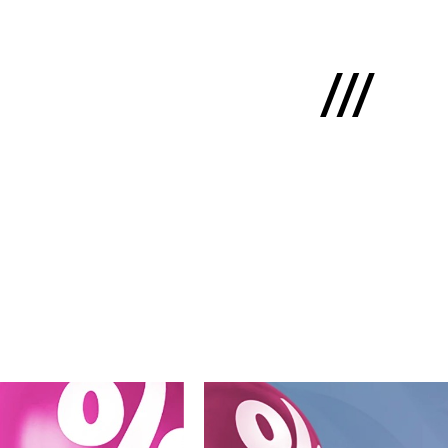
English
ms
mums
kti
lio