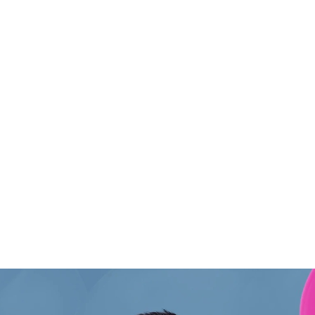
:
Sāku
Par 
Konta
Portfo