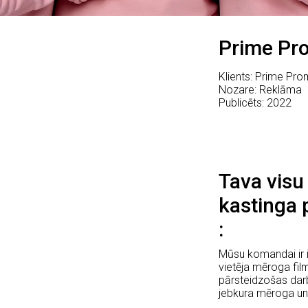
Prime Pro
Klients: Prime Pro
Nozare: Reklāma
Publicēts: 2022
Tava visu
kastinga 
Mūsu komandai ir i
vietēja mēroga fi
pārsteidzošas darb
jebkura mēroga un 