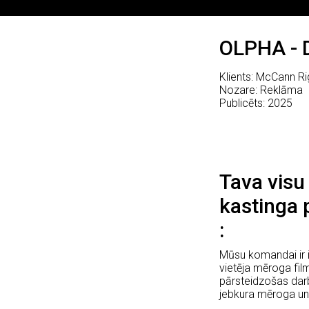
OLPHA - D
Klients: McCann Ri
Nozare: Reklāma
Publicēts: 2025
Tava visu
kastinga 
Mūsu komandai ir i
vietēja mēroga fi
pārsteidzošas darb
jebkura mēroga un 