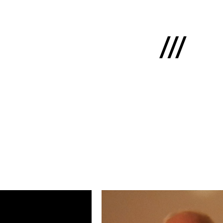
English
ms
mums
kti
lio