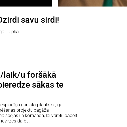
zirdi savu sirdi!
ga | Olpha
 /laik/u foršākā
pieredze sākas te
espaidīga gan starptautiska, gan
lmēšanas projektu bagāža,
a spējas un komanda, lai varētu pacelt
ievirzes darbu.