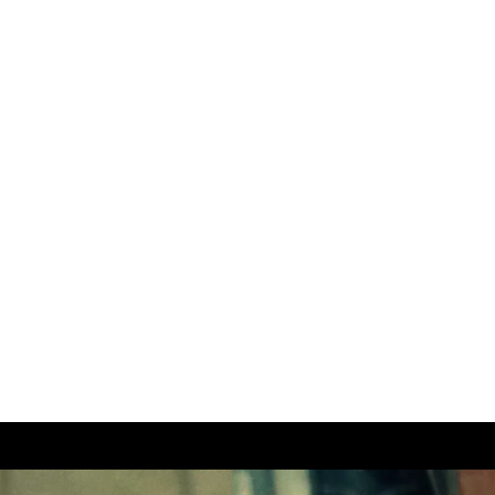
:
Sāku
Par 
Konta
Portfo