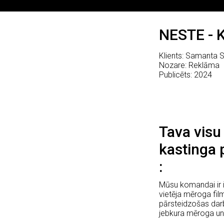
NESTE - K
Klients: Samanta S
Nozare: Reklāma
Publicēts: 2024
Tava visu
kastinga 
Mūsu komandai ir i
vietēja mēroga fi
pārsteidzošas darb
jebkura mēroga un 