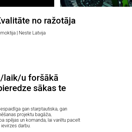
valitāte no ražotāja
moktija | Neste Latvija
 /laik/u foršākā
pieredze sākas te
espaidīga gan starptautiska, gan
lmēšanas projektu bagāža,
a spējas un komanda, lai varētu pacelt
ievirzes darbu.