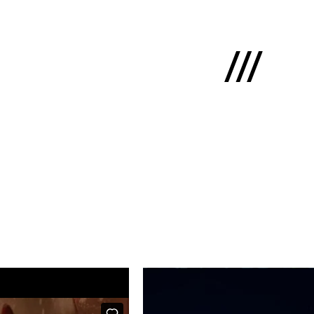
English
ms
mums
kti
lio