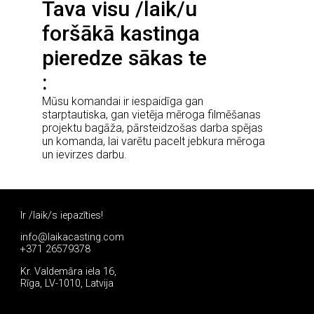
Tava visu /laik/u
foršākā kastinga
pieredze sākas te
Mūsu komandai ir iespaidīga gan
starptautiska, gan vietēja mēroga filmēšanas
projektu bagāža, pārsteidzošas darba spējas
un komanda, lai varētu pacelt jebkura mēroga
un ievirzes darbu.
Ir /laik/s iepazīties!
info@laikacasting.com
+371 26579378
Kr. Valdemāra iela 16,
Rīga, LV-1010, Latvija