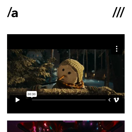
English
:
Sākums
Par mums
Kontakti
Portfolio