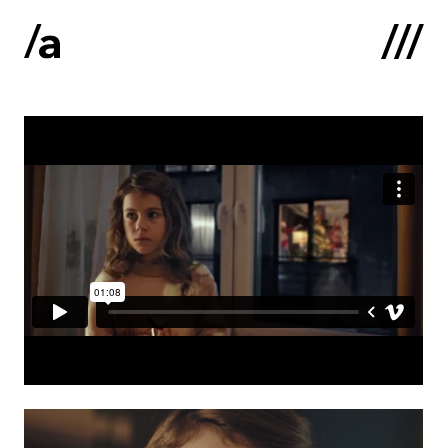
English
:
Sākums
Par mums
Kontakti
Portfolio