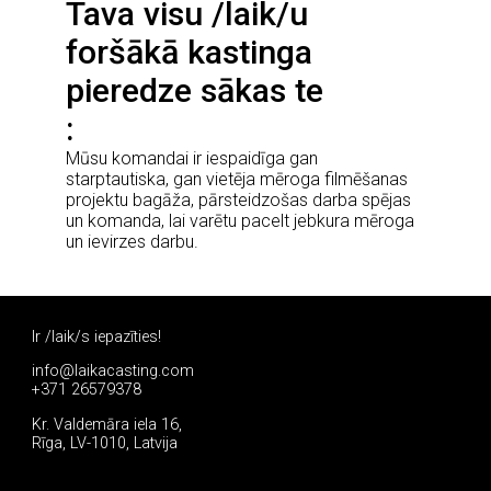
Tava visu /laik/u
foršākā kastinga
pieredze sākas te
Mūsu komandai ir iespaidīga gan
starptautiska, gan vietēja mēroga filmēšanas
projektu bagāža, pārsteidzošas darba spējas
un komanda, lai varētu pacelt jebkura mēroga
un ievirzes darbu.
Ir /laik/s iepazīties!
info@laikacasting.com
+371 26579378
Kr. Valdemāra iela 16,
Rīga, LV-1010, Latvija