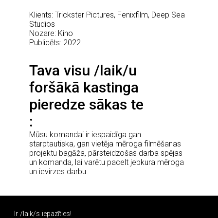
Klients: Trickster Pictures, Fenixfilm, Deep Sea
Studios
Nozare: Kino
Publicēts: 2022
Tava visu /laik/u
foršākā kastinga
pieredze sākas te
Mūsu komandai ir iespaidīga gan
starptautiska, gan vietēja mēroga filmēšanas
projektu bagāža, pārsteidzošas darba spējas
un komanda, lai varētu pacelt jebkura mēroga
un ievirzes darbu.
Ir /laik/s iepazīties!