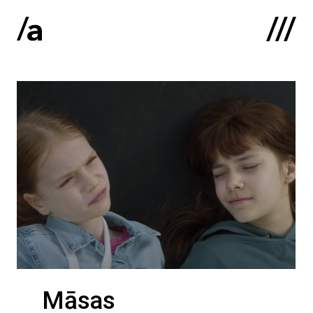
English
:
Sākums
Par mums
Kontakti
Portfolio
Māsas