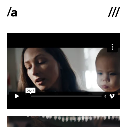
English
:
Sākums
Par mums
Kontakti
Portfolio