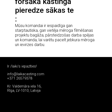
foršākā kastinga
pieredze sākas te
Mūsu komandai ir iespaidīga gan
starptautiska, gan vietēja mēroga filmēšanas
projektu bagāža, pārsteidzošas darba spējas
un komanda, lai varētu pacelt jebkura mēroga
un ievirzes darbu.
Ir /laik/s iepazīties!
info@laikacasting.com
+371 26579378
Kr. Valdemāra iela 16,
Rīga, LV-1010, Latvija
Pieteikties