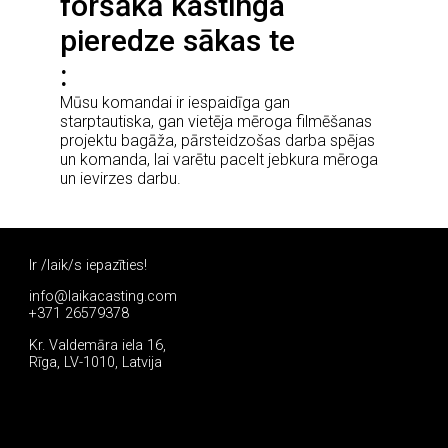
foršākā kastinga
pieredze sākas te
Mūsu komandai ir iespaidīga gan
starptautiska, gan vietēja mēroga filmēšanas
projektu bagāža, pārsteidzošas darba spējas
un komanda, lai varētu pacelt jebkura mēroga
un ievirzes darbu.
Ir /laik/s iepazīties!
info@laikacasting.com
+371 26579378
Kr. Valdemāra iela 16,
Rīga, LV-1010, Latvija
Pieteikties