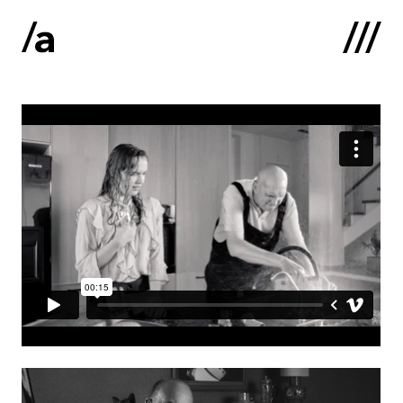
English
:
Sākums
Par mums
Kontakti
Portfolio