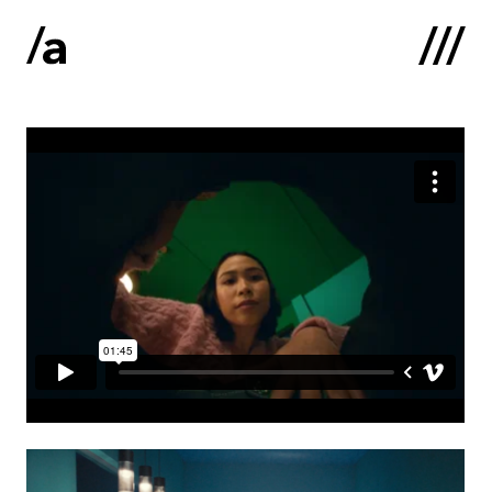
English
:
Sākums
Par mums
Kontakti
Portfolio