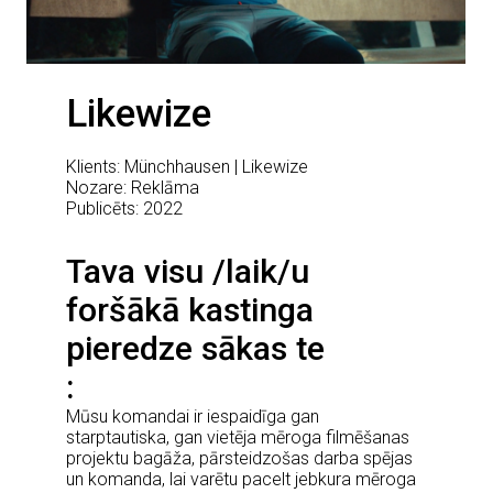
Likewize
Klients: Münchhausen | Likewize
Nozare: Reklāma
Publicēts: 2022
Tava visu /laik/u
foršākā kastinga
pieredze sākas te
Mūsu komandai ir iespaidīga gan
starptautiska, gan vietēja mēroga filmēšanas
projektu bagāža, pārsteidzošas darba spējas
un komanda, lai varētu pacelt jebkura mēroga