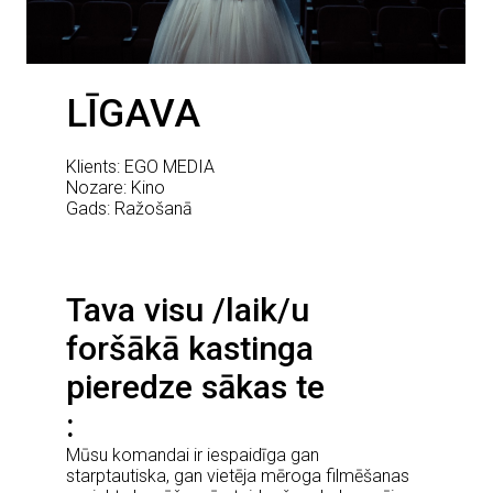
LĪGAVA
Klients: EGO MEDIA
Nozare: Kino
Gads: Ražošanā
Tava visu /laik/u
foršākā kastinga
pieredze sākas te
Mūsu komandai ir iespaidīga gan
starptautiska, gan vietēja mēroga filmēšanas