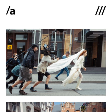
English
:
Sākums
Par mums
Kontakti
Portfolio