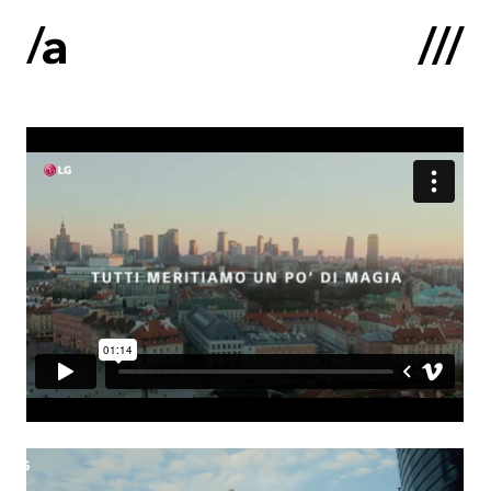
English
:
Sākums
Par mums
Kontakti
Portfolio