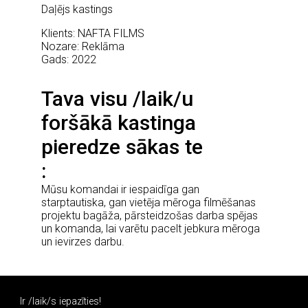
Daļējs kastings
Klients: NAFTA FILMS
Nozare: Reklāma
Gads: 2022
Tava visu /laik/u
foršākā kastinga
pieredze sākas te
Mūsu komandai ir iespaidīga gan
starptautiska, gan vietēja mēroga filmēšanas
projektu bagāža, pārsteidzošas darba spējas
un komanda, lai varētu pacelt jebkura mēroga
un ievirzes darbu.
Ir /laik/s iepazīties!