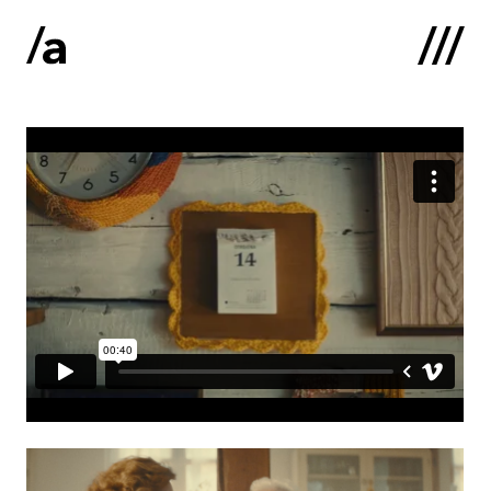
English
:
Sākums
Par mums
Kontakti
Portfolio