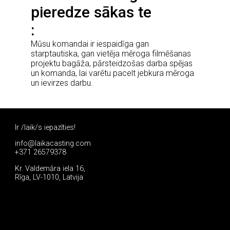
pieredze sākas te
Mūsu komandai ir iespaidīga gan
starptautiska, gan vietēja mēroga filmēšanas
projektu bagāža, pārsteidzošas darba spējas
un komanda, lai varētu pacelt jebkura mēroga
un ievirzes darbu.
Ir /laik/s iepazīties!
info@laikacasting.com
+371 26579378
Kr. Valdemāra iela 16,
Rīga, LV-1010, Latvija
Pieteikties