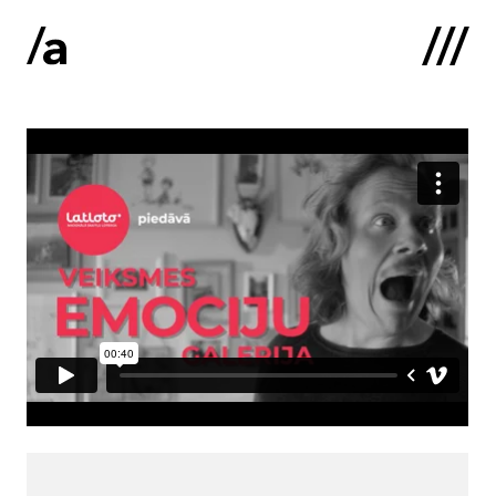
English
:
Sākums
Par mums
Kontakti
Portfolio