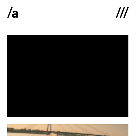
English
:
Sākums
Par mums
Kontakti
Portfolio