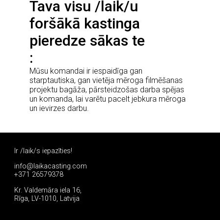
Tava visu /laik/u
foršākā kastinga
pieredze sākas te
Mūsu komandai ir iespaidīga gan
starptautiska, gan vietēja mēroga filmēšanas
projektu bagāža, pārsteidzošas darba spējas
un komanda, lai varētu pacelt jebkura mēroga
un ievirzes darbu.
Ir /laik/s iepazīties!
info@laikacasting.com
+371 26579378
Kr. Valdemāra iela 16,
Rīga, LV-1010, Latvija