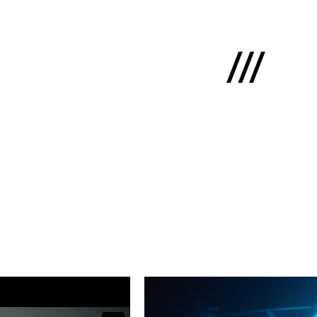
English
ms
mums
kti
lio