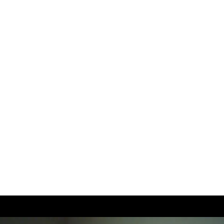
:
Sāku
Par 
Konta
Portfo