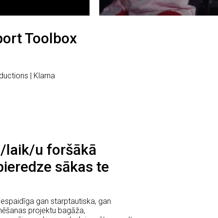
port Toolbox
ductions | Klarna
 /laik/u foršākā
pieredze sākas te
espaidīga gan starptautiska, gan
lmēšanas projektu bagāža,