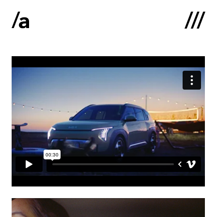
English
:
Sākums
Par mums
Kontakti
Portfolio