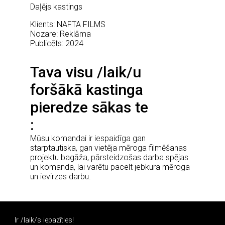
Daļējs kastings
Klients: NAFTA FILMS
Nozare: Reklāma
Publicēts: 2024
Tava visu /laik/u
foršākā kastinga
pieredze sākas te
Mūsu komandai ir iespaidīga gan
starptautiska, gan vietēja mēroga filmēšanas
projektu bagāža, pārsteidzošas darba spējas
un komanda, lai varētu pacelt jebkura mēroga
un ievirzes darbu.
Ir /laik/s iepazīties!