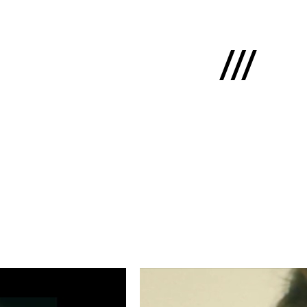
English
ms
mums
kti
lio