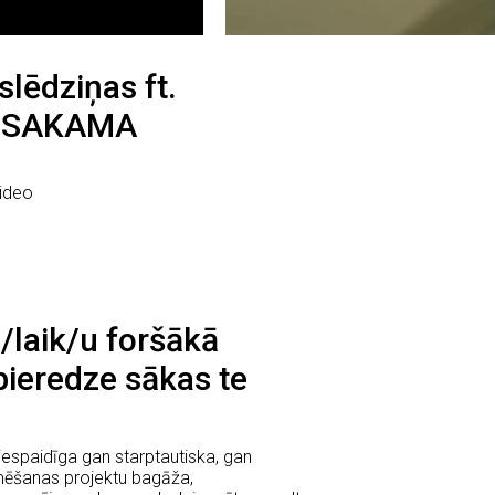
slēdziņas ft.
 SAKAMA
ideo
 /laik/u foršākā
pieredze sākas te
espaidīga gan starptautiska, gan
lmēšanas projektu bagāža,