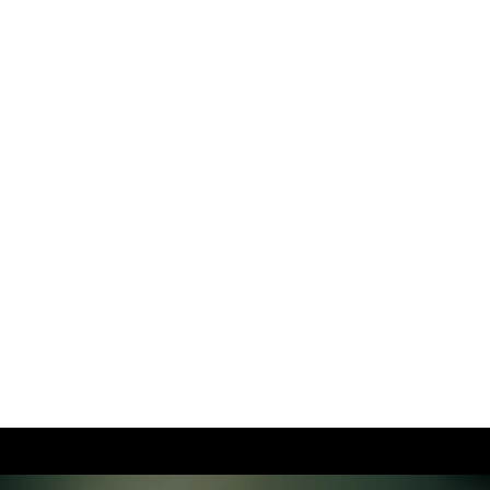
:
Sāku
Par 
Konta
Portfo