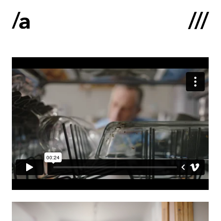
English
:
Sākums
Par mums
Kontakti
Portfolio