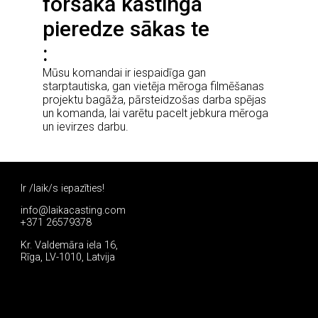
foršākā kastinga
pieredze sākas te
Mūsu komandai ir iespaidīga gan
starptautiska, gan vietēja mēroga filmēšanas
projektu bagāža, pārsteidzošas darba spējas
un komanda, lai varētu pacelt jebkura mēroga
un ievirzes darbu.
Ir /laik/s iepazīties!
info@laikacasting.com
+371 26579378
Kr. Valdemāra iela 16,
Rīga, LV-1010, Latvija
Pieteikties