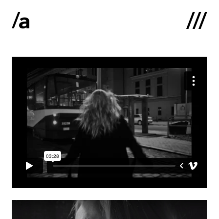
English
:
Sākums
Par mums
Kontakti
Portfolio