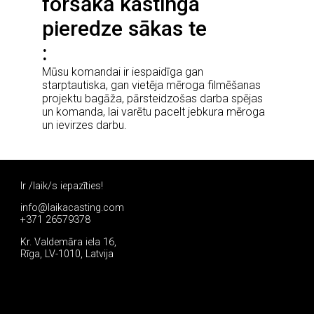
foršākā kastinga
pieredze sākas te
Mūsu komandai ir iespaidīga gan
starptautiska, gan vietēja mēroga filmēšanas
projektu bagāža, pārsteidzošas darba spējas
un komanda, lai varētu pacelt jebkura mēroga
un ievirzes darbu.
Ir /laik/s iepazīties!
info@laikacasting.com
+371 26579378
Kr. Valdemāra iela 16,
Rīga, LV-1010, Latvija
Pieteikties