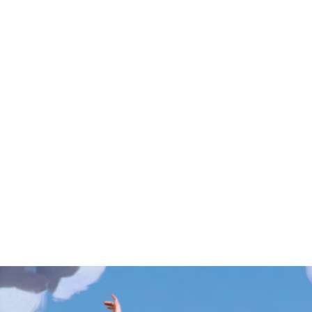
:
Sāku
Par 
Konta
Portfo