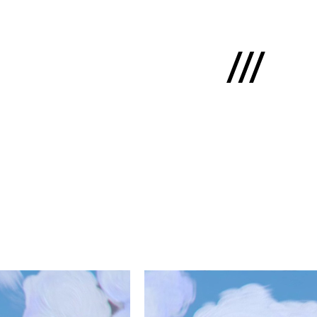
English
ms
mums
kti
lio