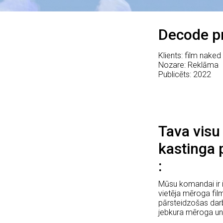
Decode pr
Klients: film nake
Nozare: Reklāma
Publicēts: 2022
Tava visu
kastinga 
Mūsu komandai ir i
vietēja mēroga fi
pārsteidzošas darb
jebkura mēroga un 