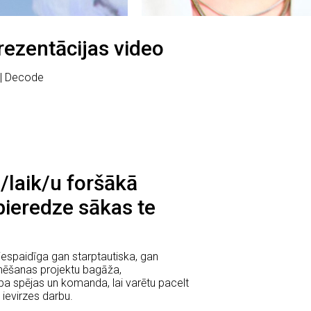
ezentācijas video
d | Decode
 /laik/u foršākā
pieredze sākas te
espaidīga gan starptautiska, gan
lmēšanas projektu bagāža,
a spējas un komanda, lai varētu pacelt
ievirzes darbu.