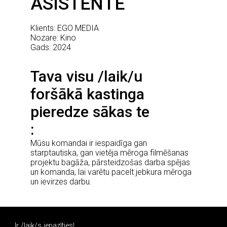
ASISTENTE
Klients: EGO MEDIA
Nozare: Kino
Gads: 2024
Tava visu /laik/u
foršākā kastinga
pieredze sākas te
Mūsu komandai ir iespaidīga gan
starptautiska, gan vietēja mēroga filmēšanas
projektu bagāža, pārsteidzošas darba spējas
un komanda, lai varētu pacelt jebkura mēroga
un ievirzes darbu.
Ir /laik/s iepazīties!