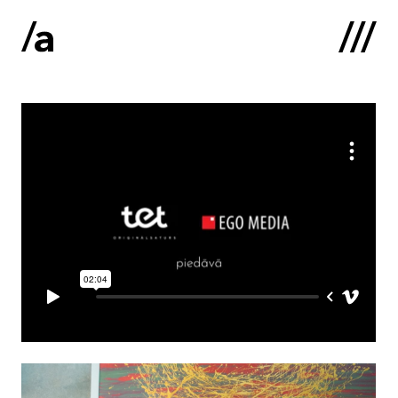
English
:
Sākums
Par mums
Kontakti
Portfolio