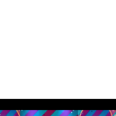
:
Sāku
Par 
Konta
Portfo