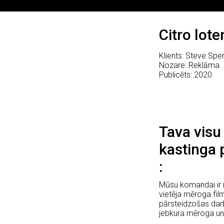
Citro lote
Klients: Steve Spen
Nozare: Reklāma
Publicēts: 2020
Tava visu
kastinga 
Mūsu komandai ir i
vietēja mēroga fi
pārsteidzošas darb
jebkura mēroga un 