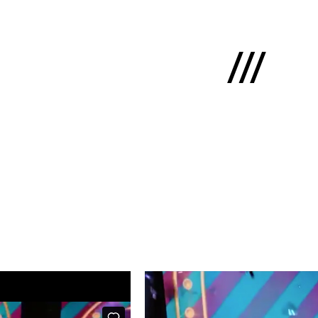
English
ms
mums
kti
lio