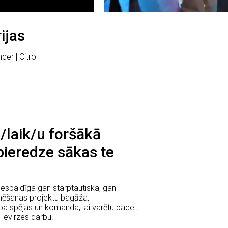
rijas
cer | Citro
 /laik/u foršākā
pieredze sākas te
espaidīga gan starptautiska, gan
lmēšanas projektu bagāža,
a spējas un komanda, lai varētu pacelt
ievirzes darbu.