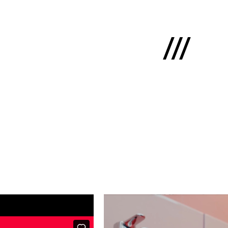
English
ms
mums
kti
lio