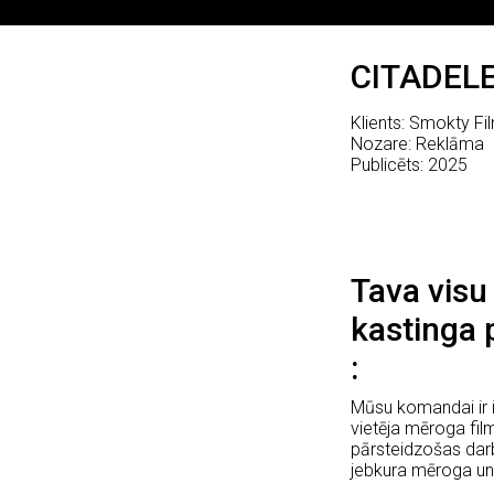
CITADEL
Klients: Smokty Fi
Nozare: Reklāma
Publicēts: 2025
Tava visu
kastinga 
Mūsu komandai ir i
vietēja mēroga fi
pārsteidzošas darb
jebkura mēroga un 