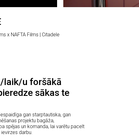
E
lms x NAFTA Films | Citadele
 /laik/u foršākā
pieredze sākas te
espaidīga gan starptautiska, gan
lmēšanas projektu bagāža,
a spējas un komanda, lai varētu pacelt
ievirzes darbu.