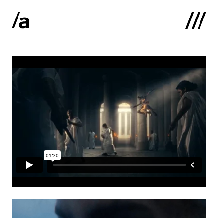
English
:
Sākums
Par mums
Kontakti
Portfolio