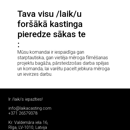
Tava visu /laik/u
foršākā kastinga
pieredze sākas te
Mūsu komandai ir iespaidīga gan
starptautiska, gan vietēja mēroga filmēšanas
projektu bagāža, pārsteidzošas darba spējas
un komanda, lai varētu pacelt jebkura mēroga
un ievirzes darbu.
Ir /laik/s iepazīties!
info@laikacasting.com
+371 26579378
Kr. Valdemāra iela 16,
Rīga, LV-1010, Latvija