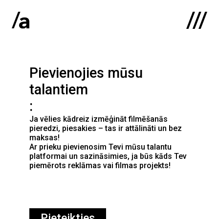
English
:
Pievienojies mūsu
Sākums
talantiem
Par mums
Ja vēlies kādreiz izmēģināt filmēšanās
Kontakti
pieredzi, piesakies – tas ir attālināti un bez
maksas!
Ar prieku pievienosim Tevi mūsu talantu
Portfolio
platformai un sazināsimies, ja būs kāds Tev
piemērots reklāmas vai filmas projekts!
Pieteikties