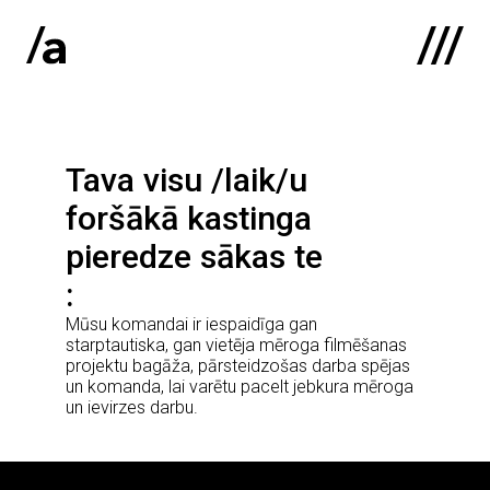
English
:
Tava visu /laik/u
Sākums
foršākā kastinga
Par mums
pieredze sākas te
Kontakti
Mūsu komandai ir iespaidīga gan
Portfolio
starptautiska, gan vietēja mēroga filmēšanas
projektu bagāža, pārsteidzošas darba spējas
un komanda, lai varētu pacelt jebkura mēroga
un ievirzes darbu.